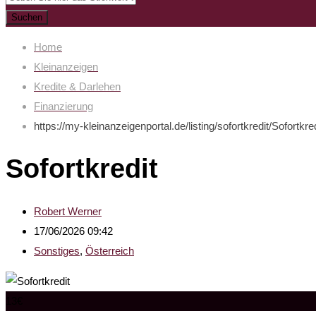
Suchen
Home
Kleinanzeigen
Kredite & Darlehen
Finanzierung
https://my-kleinanzeigenportal.de/listing/sofortkredit/
Sofortkred
Sofortkredit
Robert Werner
17/06/2026 09:42
Sonstiges
,
Österreich
13
€