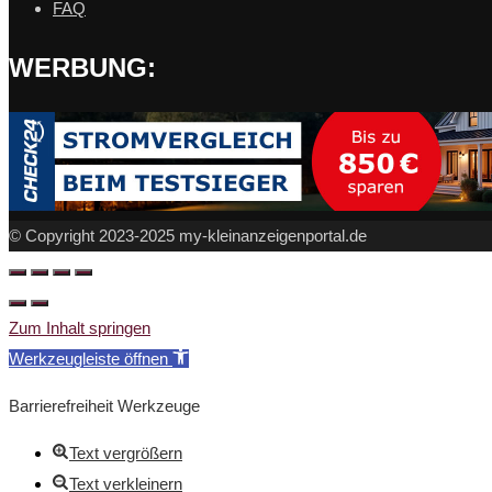
FAQ
WERBUNG:
© Copyright 2023-2025 my-kleinanzeigenportal.de
Zum Inhalt springen
Werkzeugleiste öffnen
Barrierefreiheit Werkzeuge
Text vergrößern
Text verkleinern