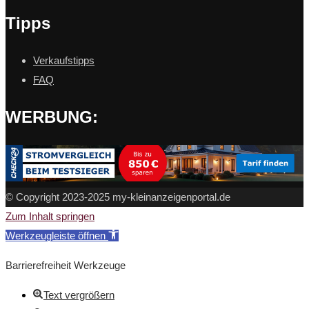
Tipps
Verkaufstipps
FAQ
WERBUNG:
© Copyright 2023-2025 my-kleinanzeigenportal.de
Zum Inhalt springen
Werkzeugleiste öffnen
Barrierefreiheit Werkzeuge
Text vergrößern