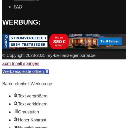
FAQ
WERBUNG:
© Copyright 2023-2025 my-kleinanzeigenportal.de
Zum Inhalt springen
Werkzeugleiste öffnen
Barrierefreiheit Werkzeuge
Text vergrößern
Text verkleinern
Graustufen
Hoher Kontrast
Negativkontrast