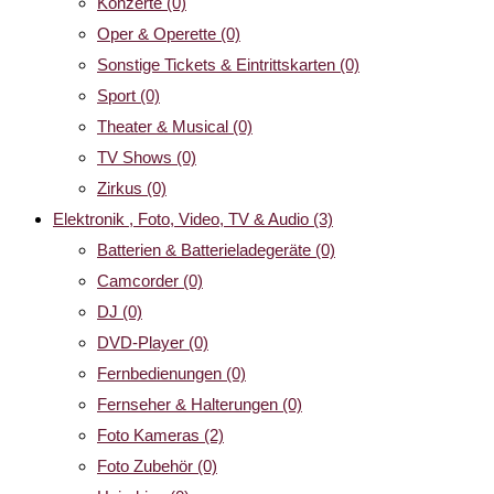
Konzerte
(0)
Oper & Operette
(0)
Sonstige Tickets & Eintrittskarten
(0)
Sport
(0)
Theater & Musical
(0)
TV Shows
(0)
Zirkus
(0)
Elektronik , Foto, Video, TV & Audio
(3)
Batterien & Batterieladegeräte
(0)
Camcorder
(0)
DJ
(0)
DVD-Player
(0)
Fernbedienungen
(0)
Fernseher & Halterungen
(0)
Foto Kameras
(2)
Foto Zubehör
(0)