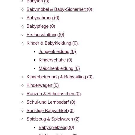
Babyfon
(0)
Babymöbel & Baby-Sicherheit
(0)
Babynahrung
(0)
Babypflege
(0)
Erstausstattung
(0)
Kinder & Babykleidung
(0)
Jungenkleidung
(0)
Kinderschuhe
(0)
Mädchenkleidung
(0)
Kinderbetreuung & Babysitting
(0)
Kinderwagen
(0)
Ranzen & Schultaschen
(0)
Schul-und Lernbedarf
(0)
Sonstige Babyartikel
(0)
Spielzeug & Spielwaren
(2)
Babyspielzeug
(0)