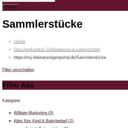
Suchen
Sammlerstücke
Home
Geschenkartikel, Delikatessen & Lebensmittel
https://my-kleinanzeigenportal.de/
Sammlerstücke
Filter umschalten
Filter Ads
Kategorie
Affiliate-Marketing
(0)
Alles fürs Kind & Babybedarf
(2)