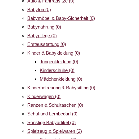
Auto & Fahrradsitze
(0)
Babyfon
(0)
Babymöbel & Baby-Sicherheit
(0)
Babynahrung
(0)
Babypflege
(0)
Erstausstattung
(0)
Kinder & Babykleidung
(0)
Jungenkleidung
(0)
Kinderschuhe
(0)
Mädchenkleidung
(0)
Kinderbetreuung & Babysitting
(0)
Kinderwagen
(0)
Ranzen & Schultaschen
(0)
Schul-und Lernbedarf
(0)
Sonstige Babyartikel
(0)
Spielzeug & Spielwaren
(2)