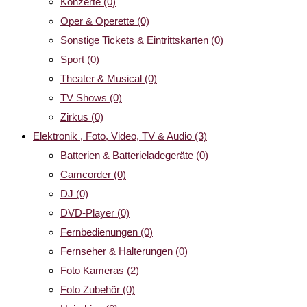
Konzerte
(0)
Oper & Operette
(0)
Sonstige Tickets & Eintrittskarten
(0)
Sport
(0)
Theater & Musical
(0)
TV Shows
(0)
Zirkus
(0)
Elektronik , Foto, Video, TV & Audio
(3)
Batterien & Batterieladegeräte
(0)
Camcorder
(0)
DJ
(0)
DVD-Player
(0)
Fernbedienungen
(0)
Fernseher & Halterungen
(0)
Foto Kameras
(2)
Foto Zubehör
(0)