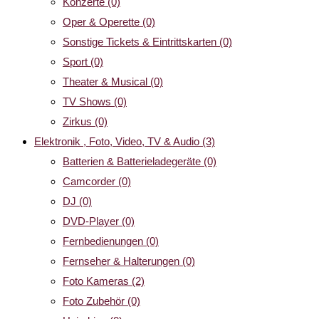
Konzerte
(0)
Oper & Operette
(0)
Sonstige Tickets & Eintrittskarten
(0)
Sport
(0)
Theater & Musical
(0)
TV Shows
(0)
Zirkus
(0)
Elektronik , Foto, Video, TV & Audio
(3)
Batterien & Batterieladegeräte
(0)
Camcorder
(0)
DJ
(0)
DVD-Player
(0)
Fernbedienungen
(0)
Fernseher & Halterungen
(0)
Foto Kameras
(2)
Foto Zubehör
(0)