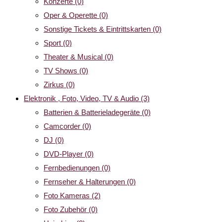
Konzerte
(0)
Oper & Operette
(0)
Sonstige Tickets & Eintrittskarten
(0)
Sport
(0)
Theater & Musical
(0)
TV Shows
(0)
Zirkus
(0)
Elektronik , Foto, Video, TV & Audio
(3)
Batterien & Batterieladegeräte
(0)
Camcorder
(0)
DJ
(0)
DVD-Player
(0)
Fernbedienungen
(0)
Fernseher & Halterungen
(0)
Foto Kameras
(2)
Foto Zubehör
(0)