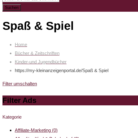
Suchen
Spaß & Spiel
Home
Bücher & Zeitschriften
Kinder-und Jugendbücher
https://my-kleinanzeigenportal.de/
Spaß & Spiel
Filter umschalten
Filter Ads
Kategorie
Affiliate-Marketing
(0)