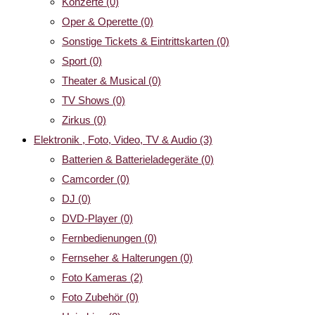
Konzerte
(0)
Oper & Operette
(0)
Sonstige Tickets & Eintrittskarten
(0)
Sport
(0)
Theater & Musical
(0)
TV Shows
(0)
Zirkus
(0)
Elektronik , Foto, Video, TV & Audio
(3)
Batterien & Batterieladegeräte
(0)
Camcorder
(0)
DJ
(0)
DVD-Player
(0)
Fernbedienungen
(0)
Fernseher & Halterungen
(0)
Foto Kameras
(2)
Foto Zubehör
(0)