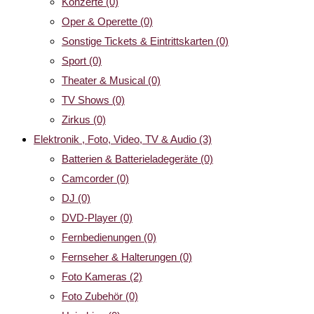
Konzerte
(0)
Oper & Operette
(0)
Sonstige Tickets & Eintrittskarten
(0)
Sport
(0)
Theater & Musical
(0)
TV Shows
(0)
Zirkus
(0)
Elektronik , Foto, Video, TV & Audio
(3)
Batterien & Batterieladegeräte
(0)
Camcorder
(0)
DJ
(0)
DVD-Player
(0)
Fernbedienungen
(0)
Fernseher & Halterungen
(0)
Foto Kameras
(2)
Foto Zubehör
(0)