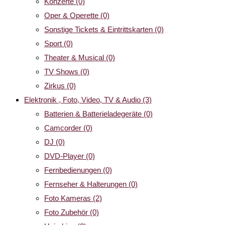
Konzerte
(0)
Oper & Operette
(0)
Sonstige Tickets & Eintrittskarten
(0)
Sport
(0)
Theater & Musical
(0)
TV Shows
(0)
Zirkus
(0)
Elektronik , Foto, Video, TV & Audio
(3)
Batterien & Batterieladegeräte
(0)
Camcorder
(0)
DJ
(0)
DVD-Player
(0)
Fernbedienungen
(0)
Fernseher & Halterungen
(0)
Foto Kameras
(2)
Foto Zubehör
(0)