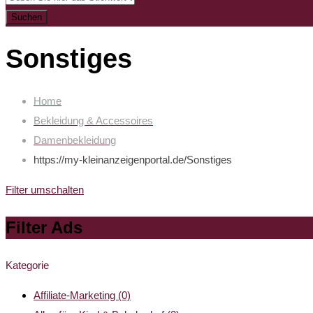
Suchen
Sonstiges
Home
Bekleidung & Accessoires
Damenbekleidung
https://my-kleinanzeigenportal.de/
Sonstiges
Filter umschalten
Filter Ads
Kategorie
Affiliate-Marketing
(0)