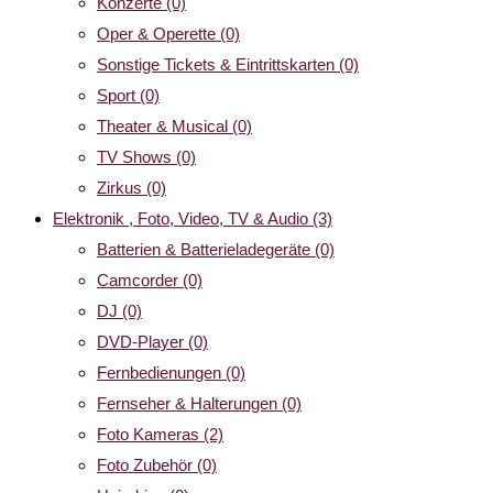
Konzerte
(0)
Oper & Operette
(0)
Sonstige Tickets & Eintrittskarten
(0)
Sport
(0)
Theater & Musical
(0)
TV Shows
(0)
Zirkus
(0)
Elektronik , Foto, Video, TV & Audio
(3)
Batterien & Batterieladegeräte
(0)
Camcorder
(0)
DJ
(0)
DVD-Player
(0)
Fernbedienungen
(0)
Fernseher & Halterungen
(0)
Foto Kameras
(2)
Foto Zubehör
(0)