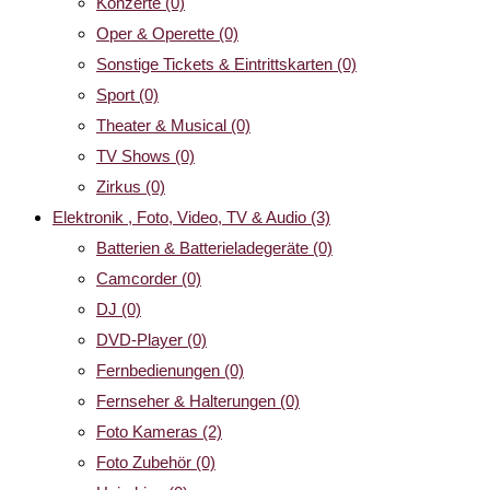
Konzerte
(0)
Oper & Operette
(0)
Sonstige Tickets & Eintrittskarten
(0)
Sport
(0)
Theater & Musical
(0)
TV Shows
(0)
Zirkus
(0)
Elektronik , Foto, Video, TV & Audio
(3)
Batterien & Batterieladegeräte
(0)
Camcorder
(0)
DJ
(0)
DVD-Player
(0)
Fernbedienungen
(0)
Fernseher & Halterungen
(0)
Foto Kameras
(2)
Foto Zubehör
(0)