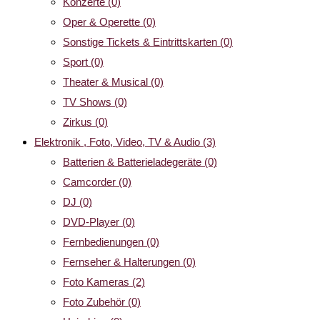
Konzerte
(0)
Oper & Operette
(0)
Sonstige Tickets & Eintrittskarten
(0)
Sport
(0)
Theater & Musical
(0)
TV Shows
(0)
Zirkus
(0)
Elektronik , Foto, Video, TV & Audio
(3)
Batterien & Batterieladegeräte
(0)
Camcorder
(0)
DJ
(0)
DVD-Player
(0)
Fernbedienungen
(0)
Fernseher & Halterungen
(0)
Foto Kameras
(2)
Foto Zubehör
(0)