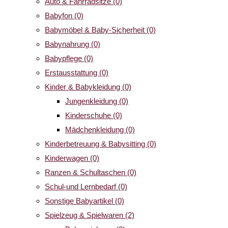
Auto & Fahrradsitze
(0)
Babyfon
(0)
Babymöbel & Baby-Sicherheit
(0)
Babynahrung
(0)
Babypflege
(0)
Erstausstattung
(0)
Kinder & Babykleidung
(0)
Jungenkleidung
(0)
Kinderschuhe
(0)
Mädchenkleidung
(0)
Kinderbetreuung & Babysitting
(0)
Kinderwagen
(0)
Ranzen & Schultaschen
(0)
Schul-und Lernbedarf
(0)
Sonstige Babyartikel
(0)
Spielzeug & Spielwaren
(2)