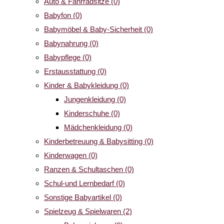
Auto & Fahrradsitze
(0)
Babyfon
(0)
Babymöbel & Baby-Sicherheit
(0)
Babynahrung
(0)
Babypflege
(0)
Erstausstattung
(0)
Kinder & Babykleidung
(0)
Jungenkleidung
(0)
Kinderschuhe
(0)
Mädchenkleidung
(0)
Kinderbetreuung & Babysitting
(0)
Kinderwagen
(0)
Ranzen & Schultaschen
(0)
Schul-und Lernbedarf
(0)
Sonstige Babyartikel
(0)
Spielzeug & Spielwaren
(2)