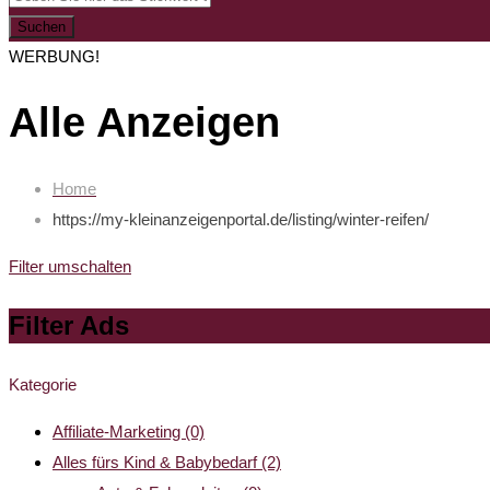
Suchen
WERBUNG!
Alle Anzeigen
Home
https://my-kleinanzeigenportal.de/listing/winter-reifen/
Filter umschalten
Filter Ads
Kategorie
Affiliate-Marketing
(0)
Alles fürs Kind & Babybedarf
(2)