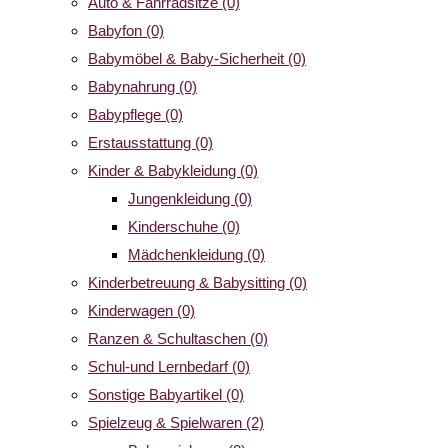
Auto & Fahrradsitze
(0)
Babyfon
(0)
Babymöbel & Baby-Sicherheit
(0)
Babynahrung
(0)
Babypflege
(0)
Erstausstattung
(0)
Kinder & Babykleidung
(0)
Jungenkleidung
(0)
Kinderschuhe
(0)
Mädchenkleidung
(0)
Kinderbetreuung & Babysitting
(0)
Kinderwagen
(0)
Ranzen & Schultaschen
(0)
Schul-und Lernbedarf
(0)
Sonstige Babyartikel
(0)
Spielzeug & Spielwaren
(2)