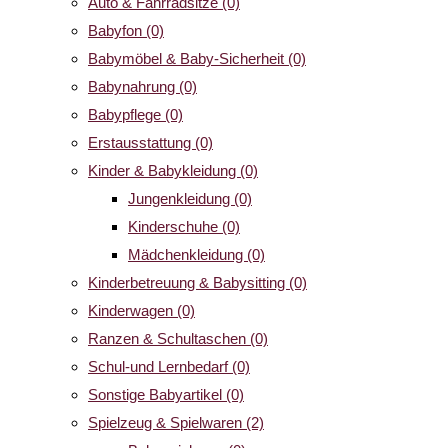
Auto & Fahrradsitze
(0)
Babyfon
(0)
Babymöbel & Baby-Sicherheit
(0)
Babynahrung
(0)
Babypflege
(0)
Erstausstattung
(0)
Kinder & Babykleidung
(0)
Jungenkleidung
(0)
Kinderschuhe
(0)
Mädchenkleidung
(0)
Kinderbetreuung & Babysitting
(0)
Kinderwagen
(0)
Ranzen & Schultaschen
(0)
Schul-und Lernbedarf
(0)
Sonstige Babyartikel
(0)
Spielzeug & Spielwaren
(2)